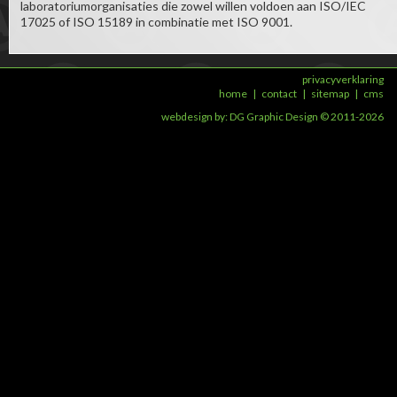
laboratoriumorganisaties die zowel willen voldoen aan ISO/IEC
17025 of ISO 15189 in combinatie met ISO 9001.
privacyverklaring
home
|
contact
|
sitemap
|
cms
webdesign by:
DG Graphic Design
© 2011-2026