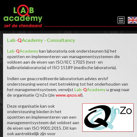
Lab-
Q
Academy
- Consultancy
Lab-
Q
Academy
kan laboratoria ook ondersteunen bij het
opzetten en implementeren van managementsystemen die
voldoen aan de eisen van ISO/IEC 17025 (test- en
kalibratielaboratoria) of ISO 15189 (medische laboratoria).
Indien uw geaccrediteerde laboratorium advies en/of
ondersteuning wenst met betrekking tot het onderhouden van
het managementsysteem, verwijst
Lab-
Q
Academy
u graag naar
de organisatie Q’nZo (zie
www.qnzo.nl
).
Deze organisatie kan ook
ondersteuning bieden in het
opzetten en implementeren van een
managementsysteem dat voldoet aan
de eisen van ISO 9001:2015. Dit kan
ook aantrekkelijk zijn voor