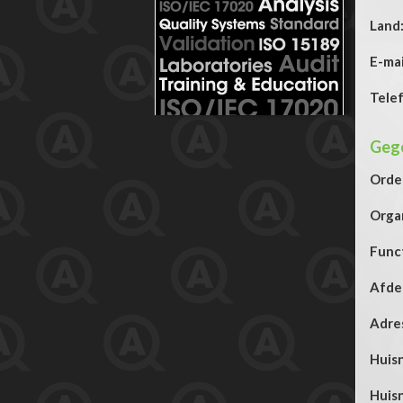
Land
E-mai
Telef
Gege
Orde
Organ
Funct
Afdel
Adre
Huis
Huis