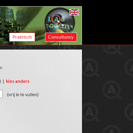
Praktisch
Consultancy
r.
) |
kies anders
(vrij in te vullen)