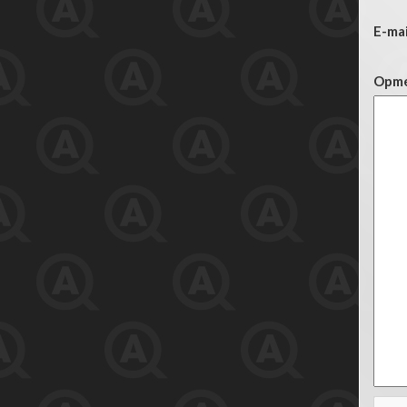
E-mai
Opme