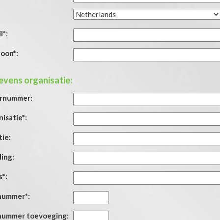
:
l*:
oon*:
vens organisatie:
rnummer:
isatie*:
ie:
ing:
s*:
nummer*:
nummer toevoeging: