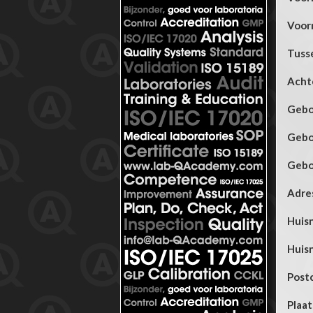
Voor
Tuss
Acht
Gebo
Gebo
Gebo
Adre
Huis
Huis
Post
Plaat