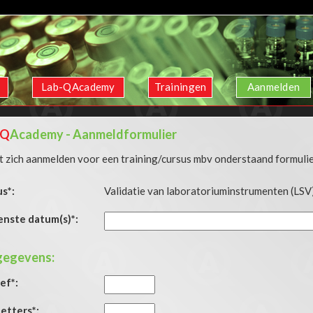
e
Lab-QAcademy
Trainingen
Aanmelden
Q
Academy
- Aanmeldformulier
t zich aanmelden voor een training/cursus mbv onderstaand formulie
s*:
Validatie van laboratoriuminstrumenten (LSV
nste datum(s)*:
gegevens:
ef*:
etters*: