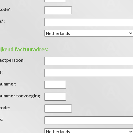
code*:
s*:
:
jkend factuuradres:
actpersoon:
s:
nummer:
nummer toevoeging:
code:
s:
: