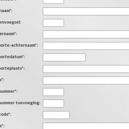
naam*:
envoegsel:
ernaam*:
orte-achternaam*:
ortedatum*:
orteplaats*:
s*:
nummer*:
nummer toevoeging:
code*:
s*: