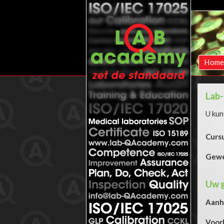
Hom
Lab-
U kun
Cursu
Gewe
Uw 
Aanh
Voorl