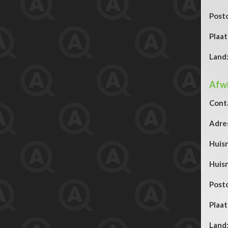
Post
Plaat
Land
Afwi
Cont
Adre
Huis
Huis
Post
Plaat
Land